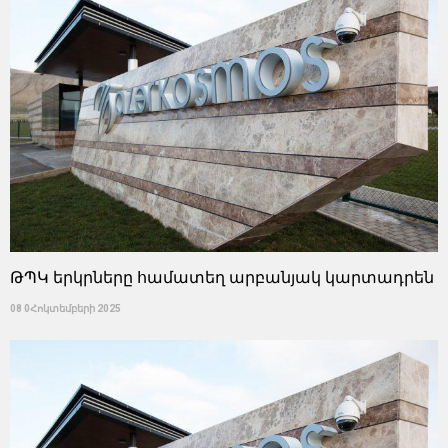
ԹՊԿ երկրները համատեղ արբանյակ կարտադրեն
08 0Հոկտեմբերի 2025