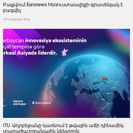
Բաքվում Euronews հեռուստաալիքի գրասենյակ է
բացվել
18 Նոյեմբերի 2025
ITU. Ադրբեջանը դառնում է թվային աճի դինամիկ
տարածաշրջանային կենտրոն