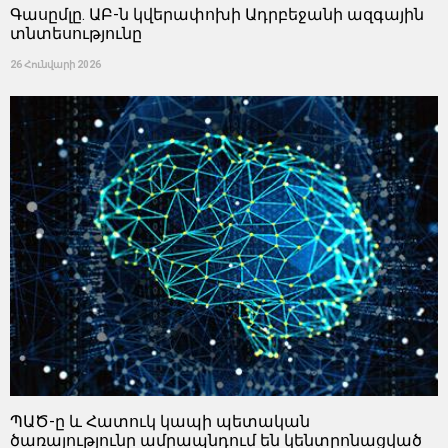
Գասըմլը. ԱԲ-ն կվերափոխի Ադրբեջանի ազգային
տնտեսությունը
26 Հունվարի 2026
ՊԱԾ-ը և Հատուկ կապի պետական ​​
ծառայությունը ամրապնդում են կենտրոնացված