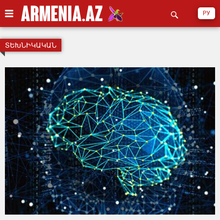
РУ
ՏԵԽՆԻԿԱԿԱՆ