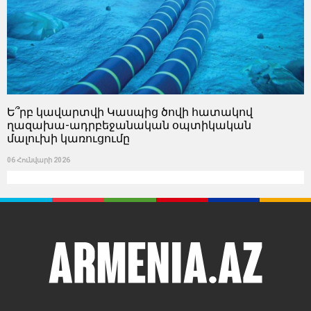
Ե՞րբ կավարտվի Կասպից ծովի հատակով
ղազախա-ադրբեջանական օպտիկական
մալուխի կառուցումը
06 Հունվարի 2026