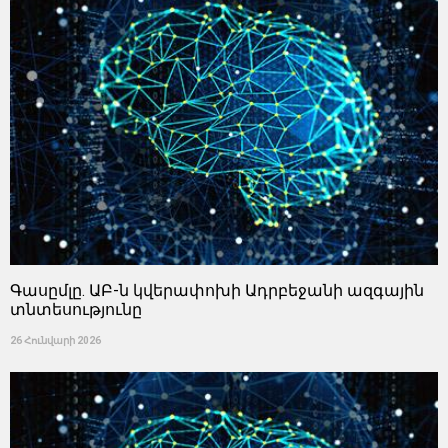
Գասըմլը. ԱԲ-ն կվերափոխի Ադրբեջանի ազգային
տնտեսությունը
26 Հունվարի 2026