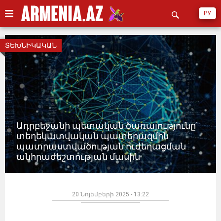
РУ
ՏԵԽՆԻԿԱԿԱՆ
Ադրբեջանի պետական ​​ծառայությունը՝
տեղեկատվական պատերազմին
պատրաստվածության ուժեղացման
անհրաժեշտության մասին
20 Նոյեմբերի 2025 - 13:22