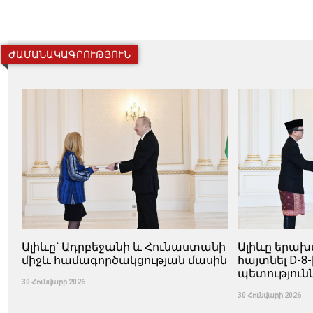
ԺԱՄԱՆԱԿԱԳՐՈՒԹՅՈՒՆ
Ալիևը՝ Ադրբեջանի և Հունաստանի
Ալիևը երախ
միջև համագործակցության մասին
հայտնել D-8
պետությունն
30 Հունվարի 2026
30 Հունվարի 2026