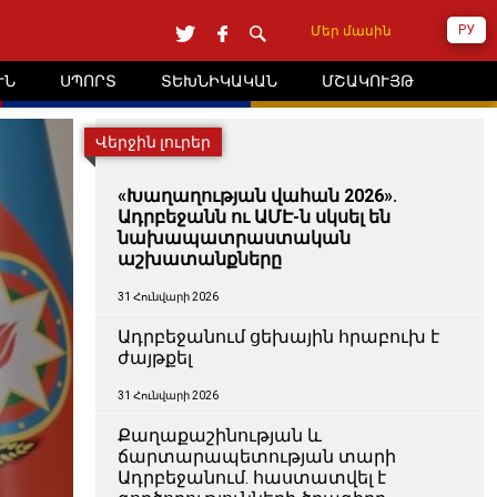
РУ
Մեր մասին
ՒՆ
ՍՊՈՐՏ
ՏԵԽՆԻԿԱԿԱՆ
ՄՇԱԿՈՒՅԹ
Վերջին լուրեր
«Խաղաղության վահան 2026».
Ադրբեջանն ու ԱՄԷ-ն սկսել են
նախապատրաստական ​​
աշխատանքները
31 Հունվարի 2026
Ադրբեջանում ցեխային հրաբուխ է
ժայթքել
31 Հունվարի 2026
Քաղաքաշինության և
ճարտարապետության տարի
Ադրբեջանում. հաստատվել է