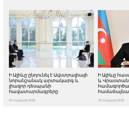
Ի.Ալիևը ընդունել է Ավստրալիայի
Ի.Ալիևը հաս
նորանշանակ արտակարգ և
և Վրաստանի
լիազոր դեսպանի
համագործակ
հավատարմագրերը
համաձայնա
30 Հունվարի 2026
29 Հունվարի 2026