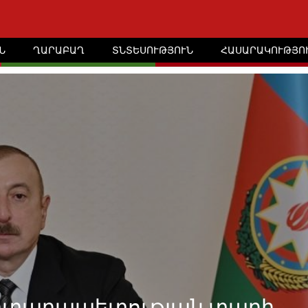
Ն
ՂԱՐԱԲԱՂ
ՏՆՏԵՍՈՒԹՅՈՒՆ
ՀԱՍԱՐԱԿՈՒԹՅՈ
արտարապետության տարի