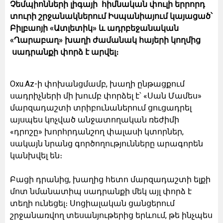
Չեմպիոնների լիգայի հիմնական փուլի երրորդ
տուրի շրջանակներում Իսպանիայում կայացած՝
Բիլբաոյի «Ատլետիկ» և ադրբեջանական
«Ղարաբաղ» խաղի ժամանակ հայերի կողմից
սադրանքի փորձ է արվել։
Oxu.Az-ի փոխանցմամբ, խաղի ընթացքում
սադրիչների մի խումբ փորձել է՝ «Սան Մամես»
մարզադաշտի տրիբունաներում ցուցադրել
այսպես կոչված անջատողական ռեժիմի
«դրոշը» խորհրդանշող փալասի կտորներ,
սակայն նրանց գործողությունները արագորեն
կանխվել են։
Բացի դրանից, խաղից հետո մարզադաշտի ելքի
մոտ նմանատիպ սադրանքի մեկ այլ փորձ է
տեղի ունեցել։ Սոցիալական ցանցերում
շրջանառվող տեսանյութերից երևում, թե ինչպես