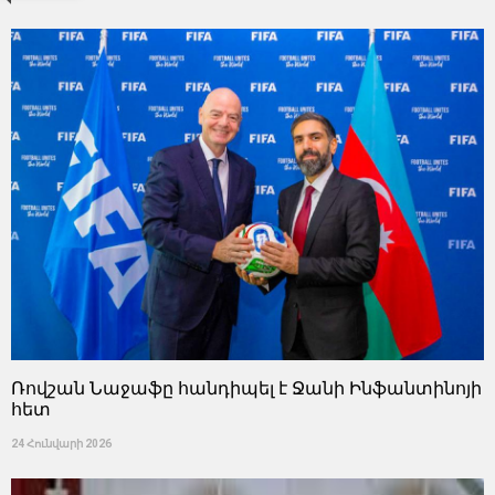
Ռովշան Նաջաֆը հանդիպել է Ջանի Ինֆանտինոյի
հետ
24 Հունվարի 2026