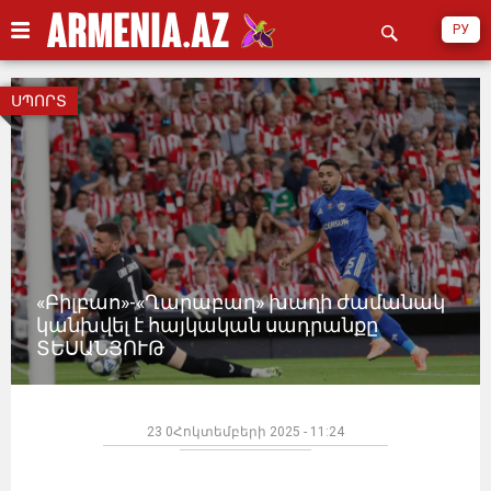
РУ
ՍՊՈՐՏ
«Բիլբաո»-«Ղարաբաղ» խաղի ժամանակ
կանխվել է հայկական սադրանքը
ՏԵՍԱՆՅՈՒԹ
23 0Հոկտեմբերի 2025 - 11:24