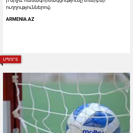
ի միջև համագործակցությունը տարբեր
ուղղություններով։
ARMENIA.AZ
ՍՊՈՐՏ