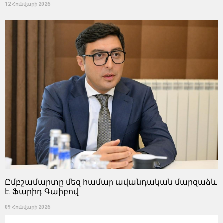
12 Հունվարի 2026
Ըմբշամարտը մեզ համար ավանդական մարզաձև
է. Ֆարիդ Գաիբով
09 Հունվարի 2026