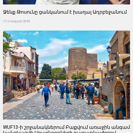
Ջենք Թոսունը ցանկանում է խաղալ Ադրբեջանում
17 Հունվարի 2026
WUF13-ի շրջանակներում Բաքվում առաջին անգամ
կանցկացվի Առաջնորդների գագաթնաժողով