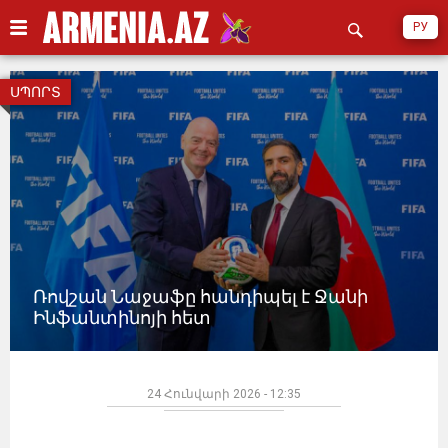
РУ
ՍՊՈՐՏ
Ռովշան Նաջաֆը հանդիպել է Ջանի
Ինֆանտինոյի հետ
24 Հունվարի 2026 - 12:35