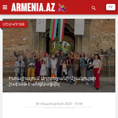
РУ
ՄՇԱԿՈՒՅԹ
Իտալիայում Ադրբեջանի մշակույթի
շաբաթ է անցկացվել
06 Սեպտեմբերի 2025 - 10:44