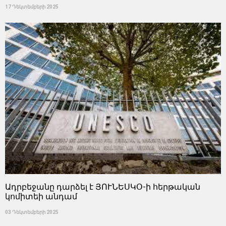
17 Դեկտեմբերի 2025
Ադրբեջանը դարձել է ՅՈՒՆԵՍԿՕ-ի հերթական
կոմիտեի անդամ
03 Դեկտեմբերի 2025