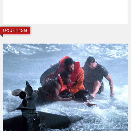
ՄՇԱԿՈՒՅԹ