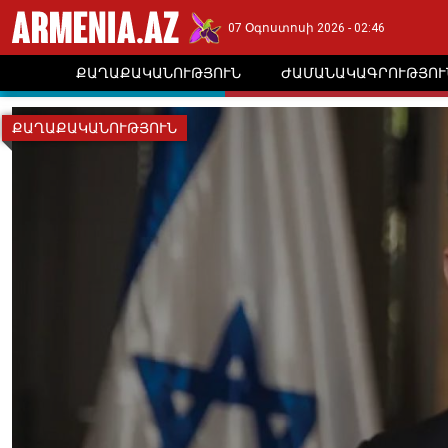
07 Օգոստոսի 2026 - 02:46
ՔԱՂԱՔԱԿԱՆՈՒԹՅՈՒՆ
ԺԱՄԱՆԱԿԱԳՐՈՒԹՅՈՒ
ՔԱՂԱՔԱԿԱՆՈՒԹՅՈՒՆ