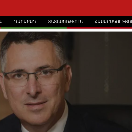
Ն
ՂԱՐԱԲԱՂ
ՏՆՏԵՍՈՒԹՅՈՒՆ
ՀԱՍԱՐԱԿՈՒԹՅՈ