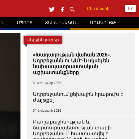
РУ
Մեր մասին
ՒՆ
ՍՊՈՐՏ
ՏԵԽՆԻԿԱԿԱՆ
ՄՇԱԿՈՒՅԹ
Վերջին լուրեր
«Խաղաղության վահան 2026».
Ադրբեջանն ու ԱՄԷ-ն սկսել են
նախապատրաստական ​​
աշխատանքները
31 Հունվարի 2026
Ադրբեջանում ցեխային հրաբուխ է
ժայթքել
31 Հունվարի 2026
Քաղաքաշինության և
ճարտարապետության տարի
Ադրբեջանում. հաստատվել է