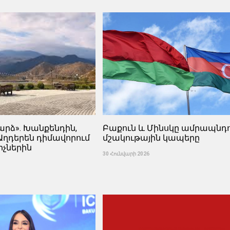
արձ». Խանքենդին,
Բաքուն և Մինսկը ամրապնդո
Աղդերեն դիմավորում
մշակութային կապերը
իչներին
30 Հունվարի 2026