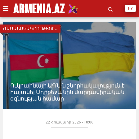
РУ
ԺԱՄԱՆԱԿԱԳՐՈՒԹՅՈՒՆ
Ուկրաինայի ԱԳՆ-ն շնորհակալություն է
հայտնել Ադրբեջանին մարդասիրական
օգնության համար
22 Հունվարի 2026 - 10:06