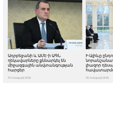
Ադրբեջանի և ԱՄԷ-ի ԱԳՆ
Ի.Ալիևը ընդ
ղեկավարները քննարկել են
նորանշանա
միջազգային անվտանգության
լիազոր դես
հարցեր
հավատարմ
30 Հունվարի 2026
30 Հունվարի 2026