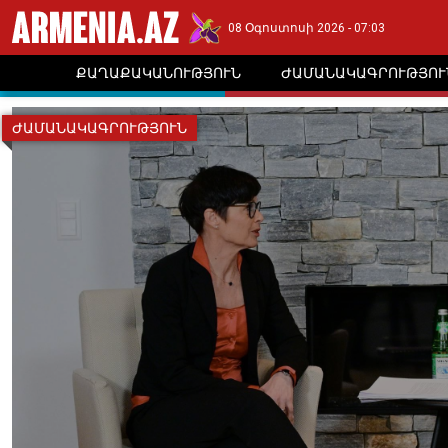
08 Օգոստոսի 2026 - 07:03
ՔԱՂԱՔԱԿԱՆՈՒԹՅՈՒՆ
ԺԱՄԱՆԱԿԱԳՐՈՒԹՅՈՒ
ԺԱՄԱՆԱԿԱԳՐՈՒԹՅՈՒՆ