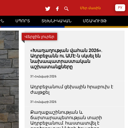
РУ
Մեր մասին
ՒՆ
ՍՊՈՐՏ
ՏԵԽՆԻԿԱԿԱՆ
ՄՇԱԿՈՒՅԹ
Վերջին լուրեր
«Խաղաղության վահան 2026».
Ադրբեջանն ու ԱՄԷ-ն սկսել են
նախապատրաստական ​​
աշխատանքները
31 Հունվարի 2026
Ադրբեջանում ցեխային հրաբուխ է
ժայթքել
31 Հունվարի 2026
Քաղաքաշինության և
ճարտարապետության տարի
Ադրբեջանում. հաստատվել է