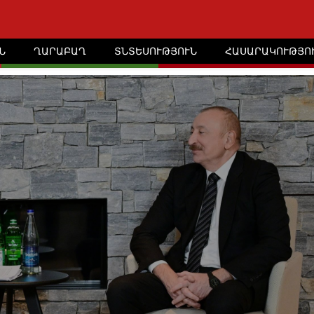
Ն
ՂԱՐԱԲԱՂ
ՏՆՏԵՍՈՒԹՅՈՒՆ
ՀԱՍԱՐԱԿՈՒԹՅՈ