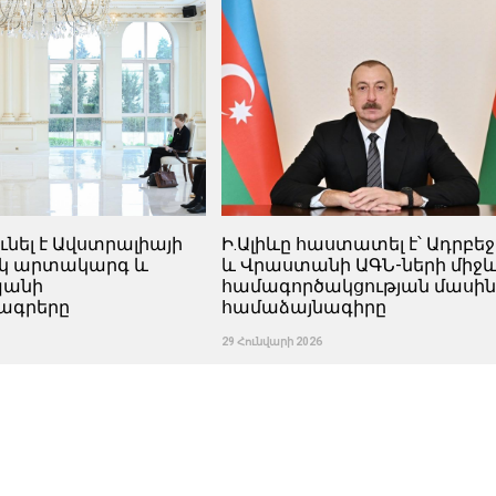
ունել է Ավստրալիայի
Ի.Ալիևը հաստատել է՝ Ադրբե
կ արտակարգ և
և Վրաստանի ԱԳՆ-ների միջ
պանի
համագործակցության մասի
ագրերը
համաձայնագիրը
29 Հունվարի 2026