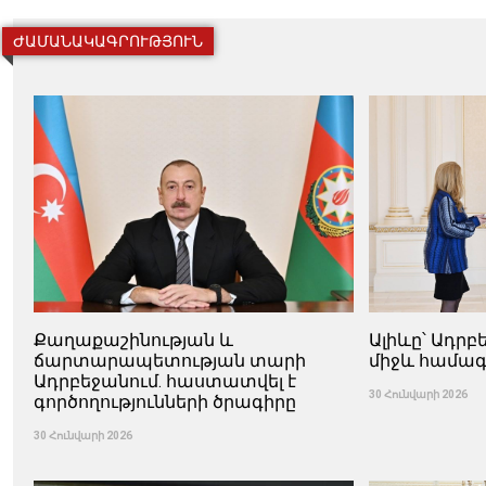
ԺԱՄԱՆԱԿԱԳՐՈՒԹՅՈՒՆ
Քաղաքաշինության և
Ալիևը՝ Ադր
ճարտարապետության տարի
միջև համագ
Ադրբեջանում. հաստատվել է
30 Հունվարի 2026
գործողությունների ծրագիրը
30 Հունվարի 2026