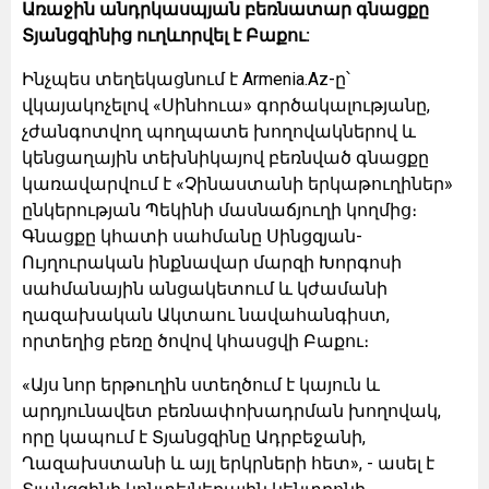
Առաջին անդրկասպյան բեռնատար գնացքը
Տյանցզինից ուղևորվել է Բաքու:
Ինչպես տեղեկացնում է Armenia.Az-ը՝
վկայակոչելով «Սինհուա» գործակալությանը,
չժանգոտվող պողպատե խողովակներով և
կենցաղային տեխնիկայով բեռնված գնացքը
կառավարվում է «Չինաստանի երկաթուղիներ»
ընկերության Պեկինի մասնաճյուղի կողմից։
Գնացքը կհատի սահմանը Սինցզյան-
Ույղուրական ինքնավար մարզի Խորգոսի
սահմանային անցակետում և կժամանի
ղազախական Ակտաու նավահանգիստ,
որտեղից բեռը ծովով կհասցվի Բաքու։
«Այս նոր երթուղին ստեղծում է կայուն և
արդյունավետ բեռնափոխադրման խողովակ,
որը կապում է Տյանցզինը Ադրբեջանի,
Ղազախստանի և այլ երկրների հետ», - ասել է