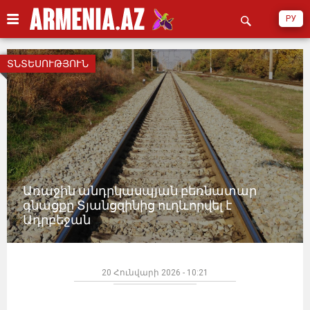
РУ
ՏՆՏԵՍՈՒԹՅՈՒՆ
Առաջին անդրկասպյան բեռնատար
գնացքը Տյանցզինից ուղևորվել է
Ադրբեջան
20 Հունվարի 2026 - 10:21