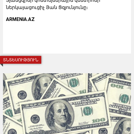
Տյանցզինի կոնտեյներային կենտրոնի
ներկայացուցիչ Յան Ցզյունյունը։
ARMENIA.AZ
ՏՆՏԵՍՈՒԹՅՈՒՆ