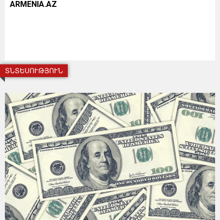
ARMENIA.AZ
ՏՆՏԵՍՈՒԹՅՈՒՆ