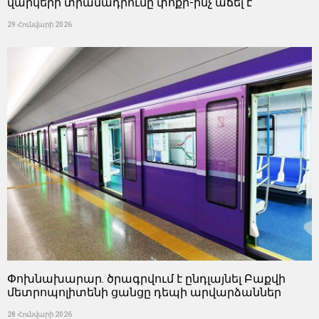
վարկերի տրամադրումը փոքր-ինչ աճել է
29 Հունվարի 2026
Փոխնախարար. ծրագրվում է ընդլայնել Բաքվի
մետրոպոլիտենի ցանցը դեպի արվարձաններ
28 Հունվարի 2026