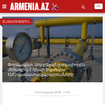
РУ
ՏՆՏԵՍՈՒԹՅՈՒՆ
Փորձագետ. Ադրբեջանը զգալիորեն
մեծացրել է դեպի Եվրոպա
էներգամատակարարումները
19 Հունվարի 2026 - 13:01