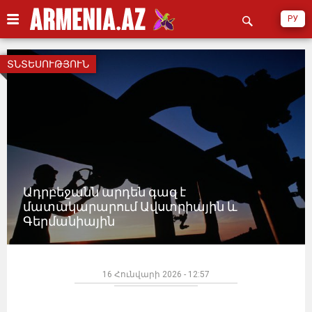
РУ
ՏՆՏԵՍՈՒԹՅՈՒՆ
Ադրբեջանն արդեն գազ է
մատակարարում Ավստրիային և
Գերմանիային
16 Հունվարի 2026 - 12:57