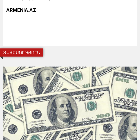
ARMENIA.AZ
ՏՆՏԵՍՈՒԹՅՈՒՆ