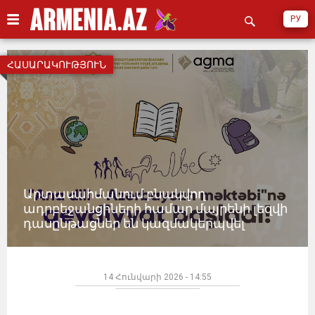
РУ
ՀԱՍԱՐԱԿՈՒԹՅՈՒՆ
Արտասահմանում բնակվող
ադրբեջանցիների համար մայրենի լեզվի
դասընթացներ են կազմակերպվել
14 Հունվարի 2026 - 14:55