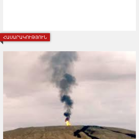
ՀԱՍԱՐԱԿՈՒԹՅՈՒՆ