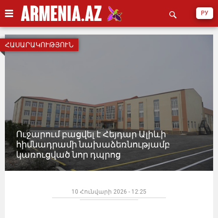
РУ
ՀԱՍԱՐԱԿՈՒԹՅՈՒՆ
Ուջարում բացվել է Հեյդար Ալիևի
հիմնադրամի նախաձեռնությամբ
կառուցված նոր դպրոց
10 Հունվարի 2026 - 12:25