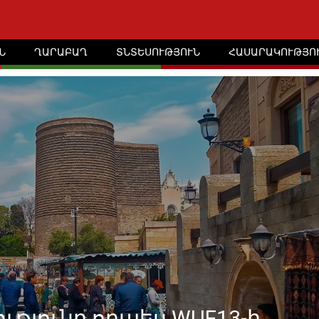
Ն
ՂԱՐԱԲԱՂ
ՏՆՏԵՍՈՒԹՅՈՒՆ
ՀԱՍԱՐԱԿՈՒԹՅՈ
ւթյունը որպես WUF13-ի