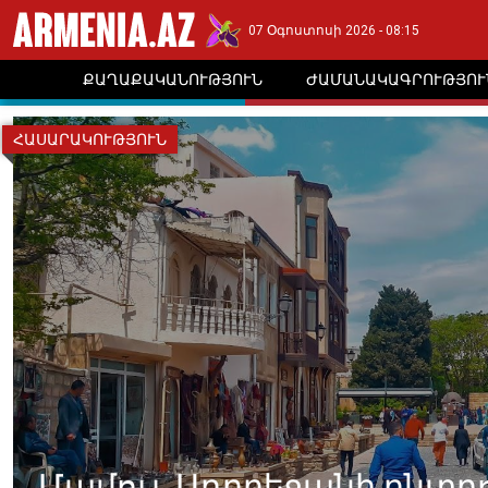
07 Օգոստոսի 2026 - 08:15
ՔԱՂԱՔԱԿԱՆՈՒԹՅՈՒՆ
ԺԱՄԱՆԱԿԱԳՐՈՒԹՅՈՒ
ՀԱՍԱՐԱԿՈՒԹՅՈՒՆ
Մամուլ. Ադրբեջանի ընտրո