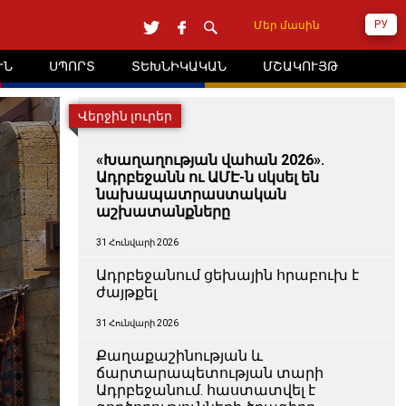
РУ
Մեր մասին
ՒՆ
ՍՊՈՐՏ
ՏԵԽՆԻԿԱԿԱՆ
ՄՇԱԿՈՒՅԹ
Վերջին լուրեր
«Խաղաղության վահան 2026».
Ադրբեջանն ու ԱՄԷ-ն սկսել են
նախապատրաստական ​​
աշխատանքները
31 Հունվարի 2026
Ադրբեջանում ցեխային հրաբուխ է
ժայթքել
31 Հունվարի 2026
Քաղաքաշինության և
ճարտարապետության տարի
Ադրբեջանում. հաստատվել է