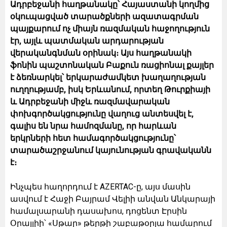
Ադրբեջանի հաղթանակը՝ Հայաստանի կողմից
օկուպացված տարածքների ազատագրման
պայքարում ոչ միայն ռազմական հաջողություն
էր, այլև պատմական արդարության
վերականգնման օրինակ։ Այս հաղթանակի
ֆոնին պաշտոնական Բաքուն ռացիոնալ քայլեր
է ձեռնարկել՝ երկարաժամկետ խաղաղության
ուղղությամբ, իսկ Երևանում, որտեղ Թուրքիայի
և Ադրբեջանի միջև ռազմավարական
փոխգործակցությունը վաղուց անտեսվել է,
գալիս են նրա համոզմանը, որ հարևան
երկրների հետ համագործակցությունը՝
տարածաշրջանում կայունության գրավականն
է։
Ինչպես հաղորդում է AZERTAC-ը, այս մասին
ասվում է Հաջի Բայրամ Վելիի անվան Անկարայի
համալսարանի դասախոս, դոցենտ Էրսին
Օրալլիի՝ «Սթար» թերթի շաբաթօրյա համարում