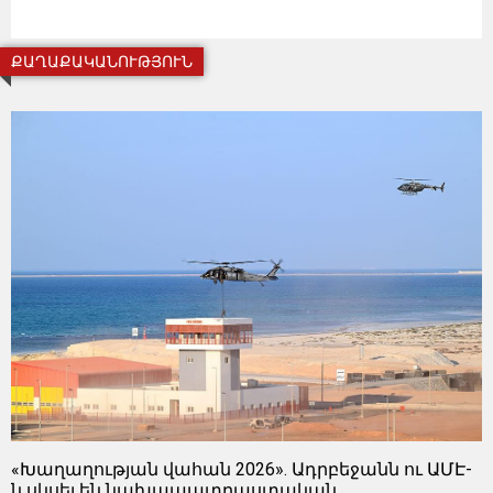
ՔԱՂԱՔԱԿԱՆՈՒԹՅՈՒՆ
«Խաղաղության վահան 2026». Ադրբեջանն ու ԱՄԷ-
ն սկսել են նախապատրաստական ​​