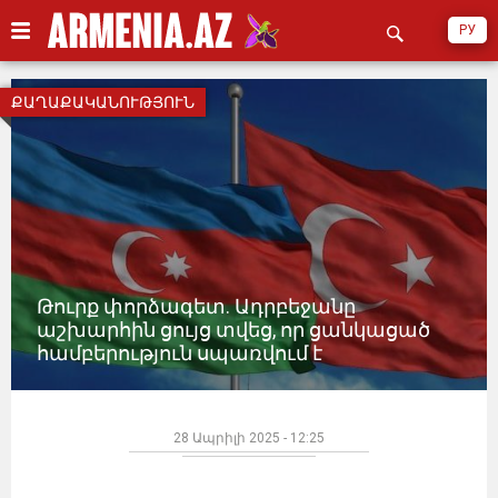
РУ
ՔԱՂԱՔԱԿԱՆՈՒԹՅՈՒՆ
Թուրք փորձագետ. Ադրբեջանը
աշխարհին ցույց տվեց, որ ցանկացած
համբերություն սպառվում է
28 Ապրիլի 2025 - 12:25