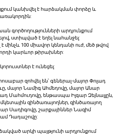
քում կանխվել է հարձակման փորձը և
կառակորդին:
 գործողությունների արդյունքում
լով, ստիպված է եղել նահանջել:
 մինչև 100 միավոր կենդանի ուժ, մեծ թվով
րդի կարևոր թիրախներ:
րուստներ է ունեցել:
սաբար զոհվել են՝ գեներալ-մայոր Փոլադ
ը, մայոր Նամիգ Ահմեդովը, մայոր Անար
ադ Մահմուդովը, ենթասպա Իլգար Զեյնալլըն,
կետային զինծառայողներ, զինծառայող
գար Սադիգովը, շարքայիններ Նազիմ
յամ Դադաշովը:
րձակված արկի պայթյունի արդյունքում