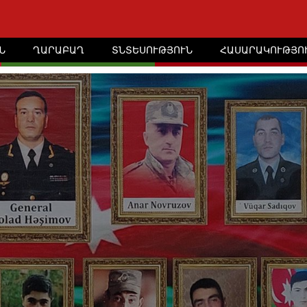
Ն
ՂԱՐԱԲԱՂ
ՏՆՏԵՍՈՒԹՅՈՒՆ
ՀԱՍԱՐԱԿՈՒԹՅՈ