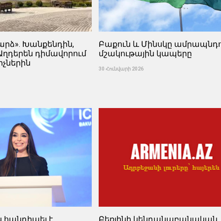
արձ». Խանքենդին,
Բաքուն և Մինսկը ամրապնդո
Աղդերեն դիմավորում
մշակութային կապերը
իչներին
30 Հունվարի 2026
ն հանդիպել է
Բեռլինի կենդանաբանական