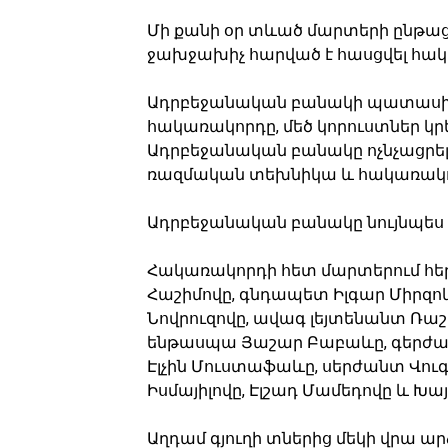
Մի քանի օր տևած մարտերի ընթաց
ջախջախիչ հարված է հասցվել հա
Ադրբեջանական բանակի պատասխան
հակառակորդը, մեծ կորուստներ կրե
Ադրբեջանական բանակը ոչնչացրել է
ռազմական տեխնիկա և հակառակո
Ադրբեջանական բանակը նույնպես կո
Հակառակորդի հետ մարտերում հերո
Հաշիմովը, գնդապետ Իլգար Միրզոև
Նովրուզովը, ավագ լեյտենանտ Ռաշ
ենթասպա Յաշար Բաբաևը, գերժամ
Էլչին Մուստաֆաևը, սերժանտ Վու
Իսմայիլովը, Էլշադ Մամեդովը և Խա
Աղդամ գյուղի տներից մեկի վրա ա