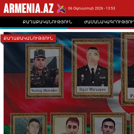
06 Օգոստոսի 2026 - 13:53
ՔԱՂԱՔԱԿԱՆՈՒԹՅՈՒՆ
ԺԱՄԱՆԱԿԱԳՐՈՒԹՅՈՒ
ՔԱՂԱՔԱԿԱՆՈՒԹՅՈՒՆ