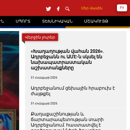
РУ
Մեր մասին
ՒՆ
ՍՊՈՐՏ
ՏԵԽՆԻԿԱԿԱՆ
ՄՇԱԿՈՒՅԹ
Վերջին լուրեր
«Խաղաղության վահան 2026».
Ադրբեջանն ու ԱՄԷ-ն սկսել են
նախապատրաստական ​​
աշխատանքները
31 Հունվարի 2026
Ադրբեջանում ցեխային հրաբուխ է
ժայթքել
31 Հունվարի 2026
Քաղաքաշինության և
ճարտարապետության տարի
Ադրբեջանում. հաստատվել է