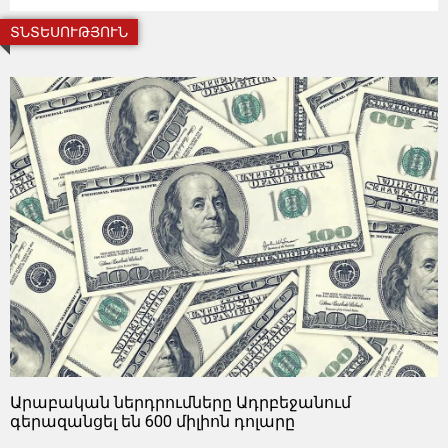
ՏՆՏԵՍՈՒԹՅՈՒՆ
Արաբական ներդրումները Ադրբեջանում
գերազանցել են 600 միլիոն դոլարը