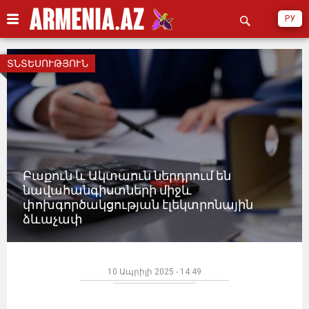
РУ
ՏՆՏԵՍՈՒԹՅՈՒՆ
Բաքուն և Ակտաուն ներդրում են
նավահանգիստների միջև
փոխգործակցության էլեկտրոնային
ձևաչափ
10 Ապրիլի 2025 - 14:49