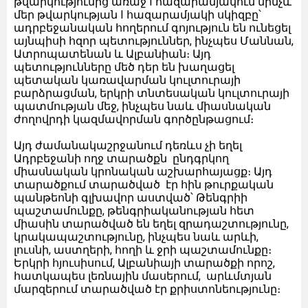
թվարկությունից առաջ I հազարամյակում մինչև
մեր թվարկության I հազարամյակի սկիզբը՝
ադրբեջանական հողերում գոյություն են ունեցել
այնպիսի հզոր պետություններ, ինչպես Մաննան,
Ատրոպատենան և Ալբանիան։ Այդ
պետությունները մեծ դեր են խաղացել
պետական կառավարման կուլտուրայի
բարձրացման, երկրի տնտեսական կուլտուրայի
պատմության մեջ, ինչպես նաև միասնական
ժողովրդի կազմավորման գործընթացում։
Այդ ժամանակաշրջանում դեռևս չի եղել
Ադրբեջանի ողջ տարածքն ընդգրկող
միասնական կրոնական աշխարհայացք։ Այդ
տարածքում տարածված էր հին թուրքական
պանթեոնի գլխավոր աստված՝ Թենգրիի
պաշտամունքը, թենգրիականության հետ
միասին տարածված են եղել զրադաշտությունը,
կրակապաշտությունը, ինչպես նաև արևի,
լուսնի, աստղերի, հողի և ջրի պաշտամունքը։
Երկրի հյուսիսում, Ալբանիայի տարածքի որոշ,
հատկապես լեռնային մասերում, արևմտյան
մարզերում տարածված էր քրիստոնեությունը։