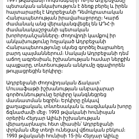
1991 թվականի հոկտեմբերի 18-ին Ադրբեջանը
պետական անկախություն է ձեռք բերել և իրեն
հայտարարել է Ադրբեջանի Դեմոկրատական
Հանրապետության իրավահաջորդը։ Կարճ
ժամանակ անց վերականգվեցել են ԱԴՀ-ի
ժամանակաշրջանի պետական
խորհրդանշանները։ Ժողովրդի կամքով իր
անկախությունը հռչակած Ադրբեջանի
Հանրապետությունը սկսեց գործել ծայրահեղ
բարդ պայմաններում։ Սակայն Ադրբեջանի դեմ
աճող ագրեսիան, իշխանության համար ներքին
պայքարը, տնտեսության անկումը զգալիորեն
թույլացրեցին երկիրը։
Ադրբեջանի Ժողովրդական Ճակատ՝
Մուսաֆաթի իշխանության անբավարար
գործունեությունը երկիրը կանգնեցրեց
մասնատման եզրին։ Երկիրը ընկավ
քաղաքական, տնտեսական և ռազմական խորը
ճգնաժամի մեջ։ 1993 թվականի հունիսյան
օրերին Հեյդար Ալիևի իշխանության
վերադարնալու հետ միասին՝ Ադրբեջանի
փրկման մեջ տեղի ունեցավ վճռական բեկում։
1993 թվականի հունիսի 15-ին Հեյդար Ալիևը