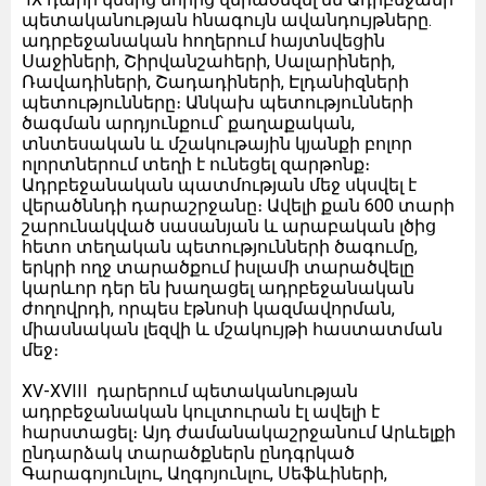
պետականության հնագույն ավանդույթները.
ադրբեջանական հողերում հայտնվեցին
Սաջիների, Շիրվանշահերի, Սալարիների,
Ռավադիների, Շադադիների, Էլդանիզների
պետությունները։ Անկախ պետությունների
ծագման արդյունքում՝ քաղաքական,
տնտեսական և մշակութային կյանքի բոլոր
ոլորտներում տեղի է ունեցել զարթոնք։
Ադրբեջանական պատմության մեջ սկսվել է
վերածննդի դարաշրջանը։ Ավելի քան 600 տարի
շարունակված սասանյան և արաբական լծից
հետո տեղական պետությունների ծագումը,
երկրի ողջ տարածքում իսլամի տարածվելը
կարևոր դեր են խաղացել ադրբեջանական
ժողովրդի, որպես էթնոսի կազմավորման,
միասնական լեզվի և մշակույթի հաստատման
մեջ։
XV-XVIII դարերում պետականության
ադրբեջանական կուլտուրան էլ ավելի է
հարստացել։ Այդ ժամանակաշրջանում Արևելքի
ընդարձակ տարածքներն ընդգրկած
Գարագոյունլու, Աղգոյունլու, Սեֆևիների,