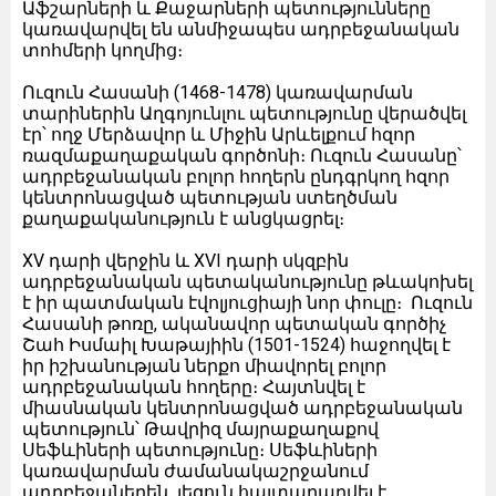
Աֆշարների և Քաջարների պետությունները
կառավարվել են անմիջապես ադրբեջանական
տոհմերի կողմից։
Ուզուն Հասանի (1468-1478) կառավարման
տարիներին Աղգոյունլու պետությունը վերածվել
էր՝ ողջ Մերձավոր և Միջին Արևելքում հզոր
ռազմաքաղաքական գործոնի։ Ուզուն Հասանը՝
ադրբեջանական բոլոր հողերն ընդգրկող հզոր
կենտրոնացված պետության ստեղծման
քաղաքականություն է անցկացրել։
XV դարի վերջին և XVI դարի սկզբին
ադրբեջանական պետականությունը թևակոխել
է իր պատմական էվոլյուցիայի նոր փուլը։ Ուզուն
Հասանի թոռը, ականավոր պետական գործիչ
Շահ Իսմաիլ Խաթայիին (1501-1524) հաջողվել է
իր իշխանության ներքո միավորել բոլոր
ադրբեջանական հողերը։ Հայտնվել է
միասնական կենտրոնացված ադրբեջանական
պետություն՝ Թավրիզ մայրաքաղաքով
Սեֆևիների պետությունը։ Սեֆևիների
կառավարման ժամանակաշրջանում
ադրբեջաներեն լեզուն հայտարարվել է