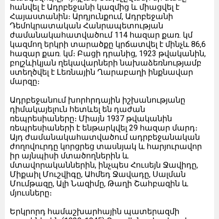
հանվել է Ադրբեջանի կազմից և միացվել է
Հայաստանին։ Արդյունքում, Ադրբեջանի
Դեմոկրատական Հանրապետության
ժամանակահատվածում 114 հազար քառ. կմ
կազմող երկրի տարածքը կրճատվել է մինչև 86,6
հազար քառ. կմ։ Բացի դրանից, 1923 թվականին,
բոլշևիկյան ղեկավարների նախաձեռնությամբ
ստեղծվել է Լեռնային Ղարաբաղի ինքնավար
մարզը։
Ադրբեջանում խորհրդային իշխանությանը
դիմակայելուն հետևել են դաժան
ռեպրեսիաները։ Միայն 1937 թվականին
ռեպրեսիաների է ենթարկվել 29 հազար մարդ։
Այդ ժամանակահատվածում ադրբեջանական
ժողովուրդը կորցրեց տասնյակ և հարյուրավոր
իր այնպիսի մտածողներին և
մտավորականներին, ինչպես Հուսեյն Ջավիդը,
Միքաիլ Մուշվիգը, Ահմեդ Ջավադը, Սալման
Մումթազը, Ալի Նազիմը, Թաղի Շահբազին և
մյուսները։
Երկրորդ համաշխարհային պատերազմի