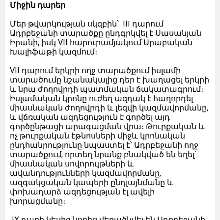
Միջին դարեր
Մեր թվարկության սկզբին՝ III դարում
Ադրբեջանի տարածքը ընդգրկվել է Սասանյան
Իրանի, իսկ VII հարուրամյակում Արաբական
Խալիֆաթի կազմում։
VII դարում երկրի ողջ տարածքում իսլամի
տարածումը նշանակալից դեր է խաղացել երկրի
և նրա ժողովրդի պատմական ճակատագրում։
Իսլամական կրոնը ուժեղ ազդակ է հաղորդել
միասնական ժողովրդի և լեզվի կազմավորմանը,
և վճռական ազդեցություն է գործել այդ
գործընթացի արագացման վրա։ Թուրքական և
ոչ թուրքական էթնոսների միջև կրոնական
ընդհանրությունը նպաստել է՝ Ադրբեջանի ողջ
տարածքում, որտեղ նրանք բնակված են եղել՝
միասնական սովորույթների և
ավանդությունների կազմավորմանը,
ազգակցական կապերի ընդլայնմանը և
փոխադարձ ազդեցության էլ ավելի
խորացմանը։
IX դարի կեսից նորից վերածնվել են Ադրբեջանի