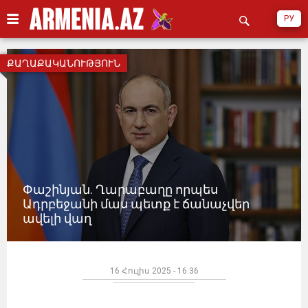
РУ
ՔԱՂԱՔԱԿԱՆՈՒԹՅՈՒՆ
Փաշինյան. Ղարաբաղը որպես
Ադրբեջանի մաս պետք է ճանաչվեր
ավելի վաղ
16 Հուլիս 2025 - 16:36