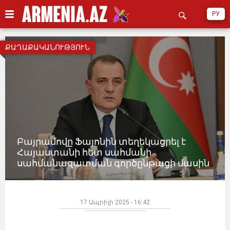
РУ
ՔԱՂԱՔԱԿԱՆՈՒԹՅՈՒՆ
Բայրամովը Ֆայոնին տեղեկացրել է
Հայաստանի հետ սահմանի
սահմանազատման գործընթացի մասին
17 Ապրիլի 2025 - 16:42