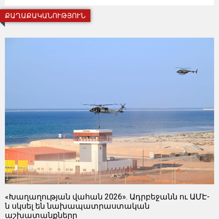
ՔԱՂԱՔԱԿԱՆՈՒԹՅՈՒՆ
«Խաղաղության վահան 2026». Ադրբեջանն ու ԱՄԷ-
ն սկսել են նախապատրաստական ​​
աշխատանքները