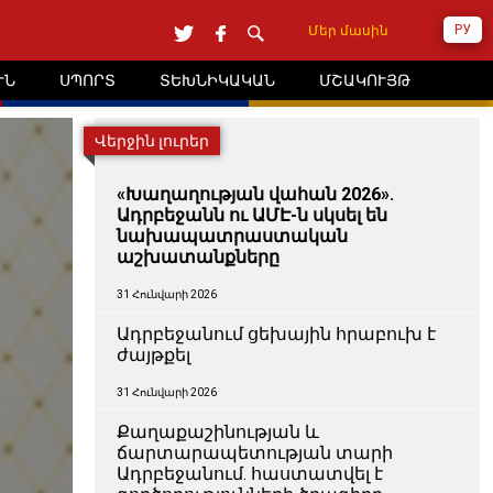
РУ
Մեր մասին
ՒՆ
ՍՊՈՐՏ
ՏԵԽՆԻԿԱԿԱՆ
ՄՇԱԿՈՒՅԹ
Վերջին լուրեր
«Խաղաղության վահան 2026».
Ադրբեջանն ու ԱՄԷ-ն սկսել են
նախապատրաստական ​​
աշխատանքները
31 Հունվարի 2026
Ադրբեջանում ցեխային հրաբուխ է
ժայթքել
31 Հունվարի 2026
Քաղաքաշինության և
ճարտարապետության տարի
Ադրբեջանում. հաստատվել է