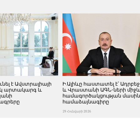
ունել է Ավստրալիայի
Ի.Ալիևը հաստատել է՝ Ադրբե
կ արտակարգ և
և Վրաստանի ԱԳՆ-ների միջ
պանի
համագործակցության մասի
ագրերը
համաձայնագիրը
29 Հունվարի 2026