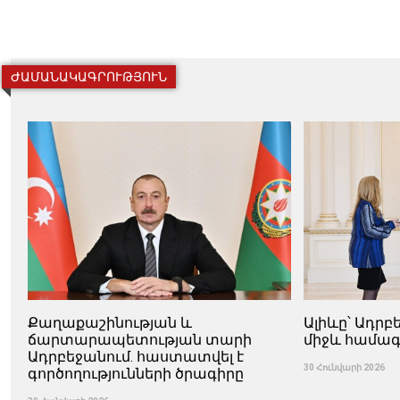
ԺԱՄԱՆԱԿԱԳՐՈՒԹՅՈՒՆ
Քաղաքաշինության և
Ալիևը՝ Ադր
ճարտարապետության տարի
միջև համագ
Ադրբեջանում. հաստատվել է
30 Հունվարի 2026
գործողությունների ծրագիրը