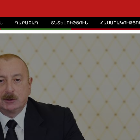
Ն
ՂԱՐԱԲԱՂ
ՏՆՏԵՍՈՒԹՅՈՒՆ
ՀԱՍԱՐԱԿՈՒԹՅՈ