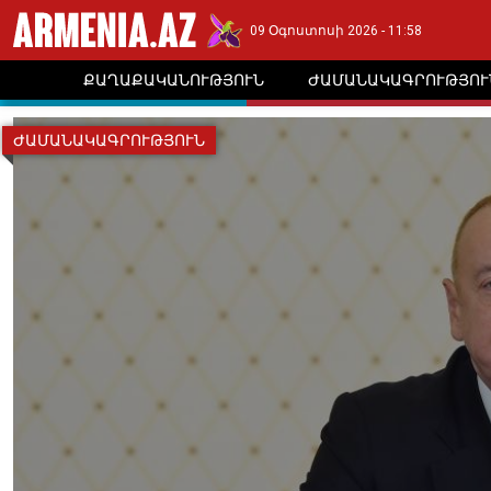
09 Օգոստոսի 2026 - 11:58
ՔԱՂԱՔԱԿԱՆՈՒԹՅՈՒՆ
ԺԱՄԱՆԱԿԱԳՐՈՒԹՅՈՒ
ԺԱՄԱՆԱԿԱԳՐՈՒԹՅՈՒՆ