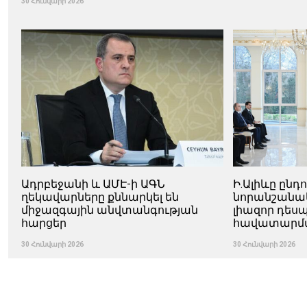
30 Հունվարի 2026
Ադրբեջանի և ԱՄԷ-ի ԱԳՆ
Ի.Ալիևը ընդ
ղեկավարները քննարկել են
նորանշանա
միջազգային անվտանգության
լիազոր դես
հարցեր
հավատարմ
30 Հունվարի 2026
30 Հունվարի 2026