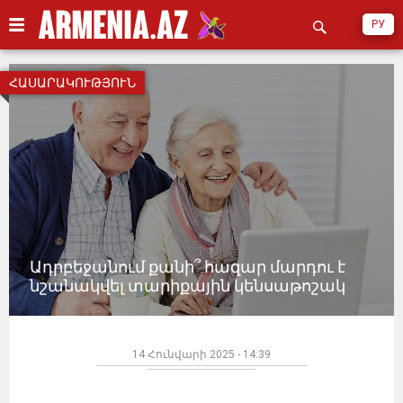
РУ
ՀԱՍԱՐԱԿՈՒԹՅՈՒՆ
Ադրբեջանում քանի՞ հազար մարդու է
նշանակվել տարիքային կենսաթոշակ
14 Հունվարի 2025 - 14:39