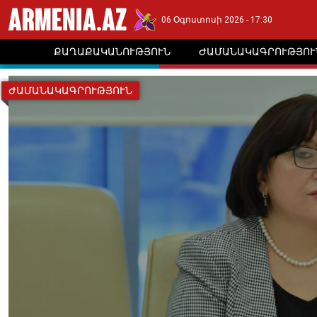
06 Օգոստոսի 2026 - 17:30
ՔԱՂԱՔԱԿԱՆՈՒԹՅՈՒՆ
ԺԱՄԱՆԱԿԱԳՐՈՒԹՅՈՒ
ԺԱՄԱՆԱԿԱԳՐՈՒԹՅՈՒՆ