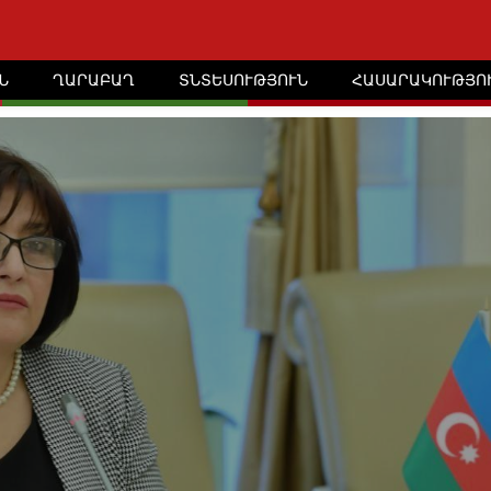
Ն
ՂԱՐԱԲԱՂ
ՏՆՏԵՍՈՒԹՅՈՒՆ
ՀԱՍԱՐԱԿՈՒԹՅՈ