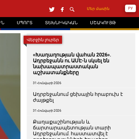
РУ
Մեր մասին
ՒՆ
ՍՊՈՐՏ
ՏԵԽՆԻԿԱԿԱՆ
ՄՇԱԿՈՒՅԹ
Վերջին լուրեր
«Խաղաղության վահան 2026».
Ադրբեջանն ու ԱՄԷ-ն սկսել են
նախապատրաստական ​​
աշխատանքները
31 Հունվարի 2026
Ադրբեջանում ցեխային հրաբուխ է
ժայթքել
31 Հունվարի 2026
Քաղաքաշինության և
ճարտարապետության տարի
Ադրբեջանում. հաստատվել է