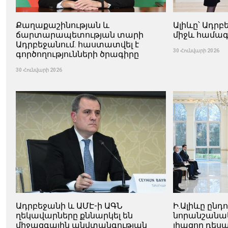
Քաղաքաշինության և
Ալիևը՝ Ադր
ճարտարապետության տարի
միջև համագ
Ադրբեջանում. հաստատվել է
30 Հունվարի 2026
գործողությունների ծրագիրը
30 Հունվարի 2026
Ադրբեջանի և ԱՄԷ-ի ԱԳՆ
Ի.Ալիևը ընդ
ղեկավարները քննարկել են
նորանշանա
միջազգային անվտանգության
լիազոր դես