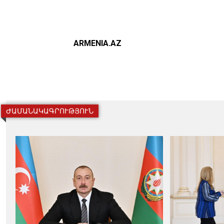
ARMENIA.AZ
ԺԱՄԱՆԱԿԱԳՐՈՒԹՅՈՒՆ