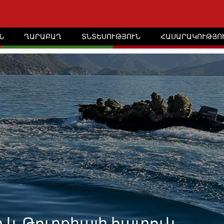
Ն
ՂԱՐԱԲԱՂ
ՏՆՏԵՍՈՒԹՅՈՒՆ
ՀԱՍԱՐԱԿՈՒԹՅՈ
նի և Թուրքիայի հատուկ