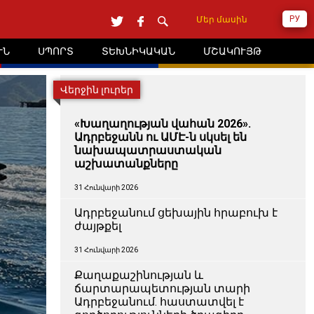
РУ
Մեր մասին
ՒՆ
ՍՊՈՐՏ
ՏԵԽՆԻԿԱԿԱՆ
ՄՇԱԿՈՒՅԹ
Վերջին լուրեր
«Խաղաղության վահան 2026».
Ադրբեջանն ու ԱՄԷ-ն սկսել են
նախապատրաստական ​​
աշխատանքները
31 Հունվարի 2026
Ադրբեջանում ցեխային հրաբուխ է
ժայթքել
31 Հունվարի 2026
Քաղաքաշինության և
ճարտարապետության տարի
Ադրբեջանում. հաստատվել է