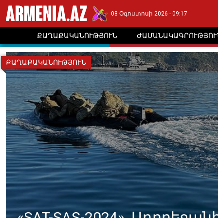
08 Օգոստոսի 2026 - 09:17
ՔԱՂԱՔԱԿԱՆՈՒԹՅՈՒՆ
ԺԱՄԱՆԱԿԱԳՐՈՒԹՅՈՒ
ՔԱՂԱՔԱԿԱՆՈՒԹՅՈՒՆ
«SAT-SAS-2024». Ադրբեջա