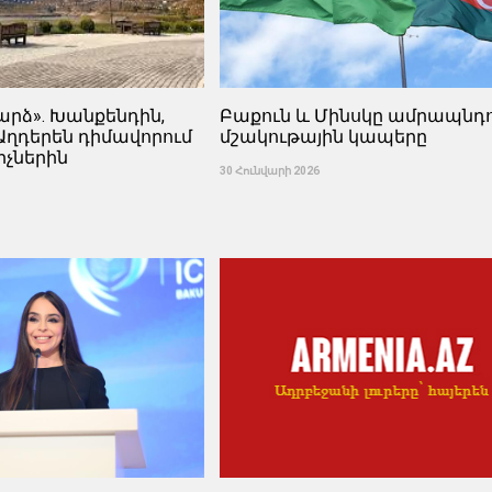
արձ». Խանքենդին,
Բաքուն և Մինսկը ամրապնդո
Աղդերեն դիմավորում
մշակութային կապերը
իչներին
30 Հունվարի 2026