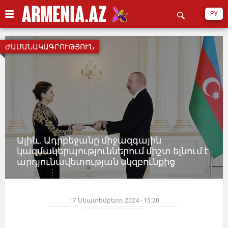
РУ
ԺԱՄԱՆԱԿԱԳՐՈՒԹՅՈՒՆ
Ալիև. Ադրբեջանը միջազգային
կազմակերպություններում միշտ ելնում է
արդյունավետության սկզբունքից
17 Սեպտեմբերի 2024 - 15:20