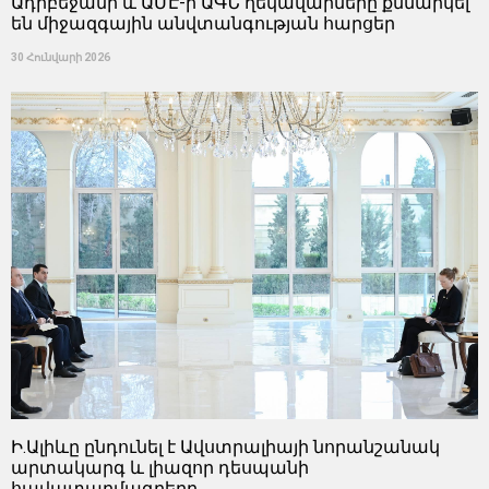
Ադրբեջանի և ԱՄԷ-ի ԱԳՆ ղեկավարները քննարկել
են միջազգային անվտանգության հարցեր
30 Հունվարի 2026
Ի.Ալիևը ընդունել է Ավստրալիայի նորանշանակ
արտակարգ և լիազոր դեսպանի
հավատարմագրերը