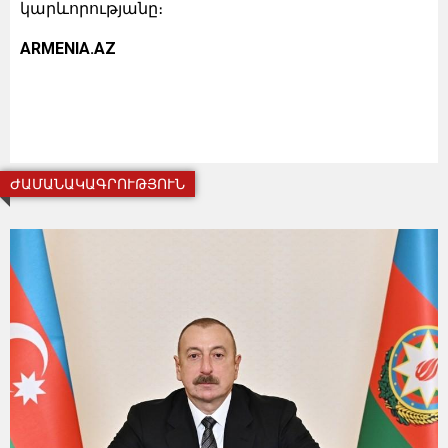
կարևորությանը։
ARMENIA.AZ
ԺԱՄԱՆԱԿԱԳՐՈՒԹՅՈՒՆ