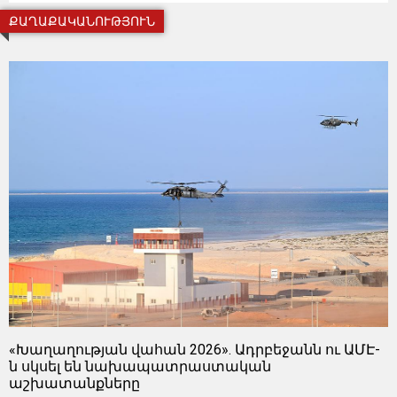
ՔԱՂԱՔԱԿԱՆՈՒԹՅՈՒՆ
«Խաղաղության վահան 2026». Ադրբեջանն ու ԱՄԷ-
ն սկսել են նախապատրաստական ​​
աշխատանքները