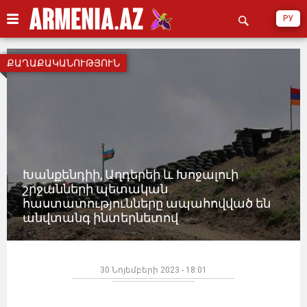
РУ
ՔԱՂԱՔԱԿԱՆՈՒԹՅՈՒՆ
Խանքենդիի, Աղդերեի և Խոջալուի
շրջանների պետական ​​
հաստատությունները ապահովված են
անվտանգ ինտերնետով
30 Նոյեմբերի 2023 - 18:01