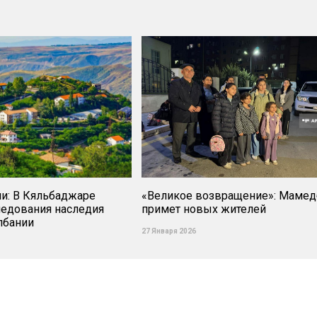
ли: В Кяльбаджаре
«Великое возвращение»: Маме
ледования наследия
примет новых жителей
лбании
27 Января 2026