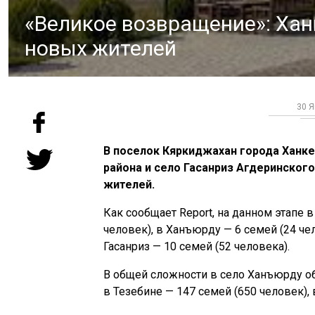
«Великое возвращение»: Хан
новых жителей
30 Я
В поселок Кяркиджахан города Ханк
района и село Гасанриз Агдеринского
жителей.
Как сообщает Report, на данном этапе 
человек), в Ханъюрду — 6 семей (24 чел
Гасанриз — 10 семей (52 человека).
В общей сложности в село Ханъюрду об
в Тезебине — 147 семей (650 человек), 