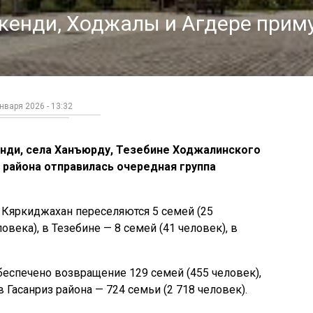
кенди, Ходжалы и Агдере прим
нваря 2026 - 13:32
енди, села Ханъюрду, Тезебине Ходжалинского
 района отправилась очередная группа
в Кяркиджахан переселяются 5 семей (25
овека), в Тезебине — 8 семей (41 человек), в
еспечено возвращение 129 семей (455 человек),
в Гасанриз района — 724 семьи (2 718 человек).