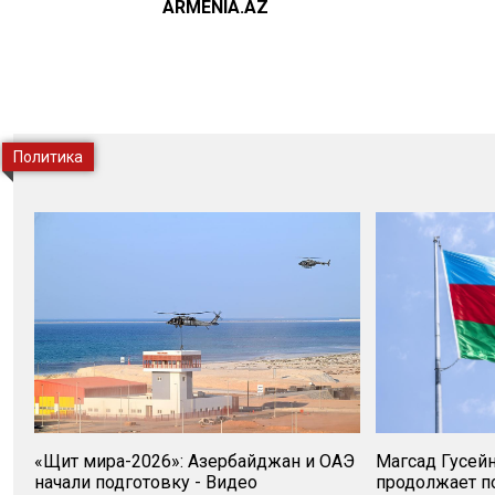
ARMENIA.AZ
Политика
«Щит мира-2026»: Азербайджан и ОАЭ
Магсад Гусей
начали подготовку - Видео
продолжает п