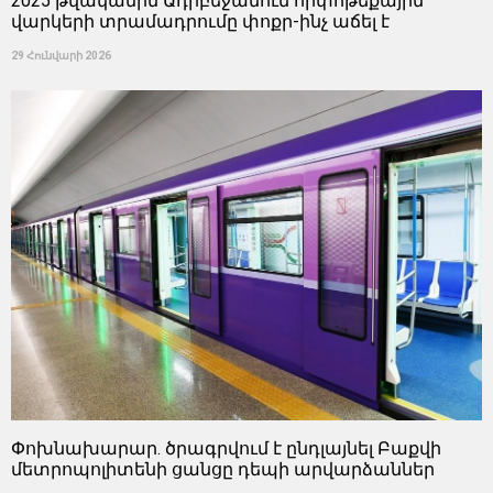
2025 թվականին Ադրբեջանում հիփոթեքային
վարկերի տրամադրումը փոքր-ինչ աճել է
29 Հունվարի 2026
Փոխնախարար. ծրագրվում է ընդլայնել Բաքվի
մետրոպոլիտենի ցանցը դեպի արվարձաններ