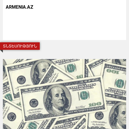
ARMENIA.AZ
ՏՆՏԵՍՈՒԹՅՈՒՆ