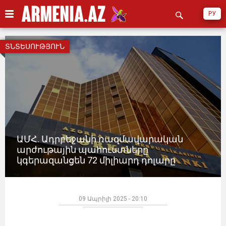
РУ
ՏՆՏԵՍՈՒԹՅՈՒՆ
ԱՄՀ. Ադրբեջանի ռազմավարական
արժութային պահուստները
կգերազանցեն 72 միլիարդ դոլարը
09 Ապրիլի 2025 - 20:10