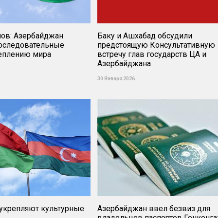
нов: Азербайджан
Баку и Ашхабад обсудили
оследовательные
предстоящую Консультативную
реплению мира
встречу глав государств ЦА и
Азербайджана
30 Января 2026
 укрепляют культурные
Азербайджан ввел безвиз для
владельцев паспортов Гонконга