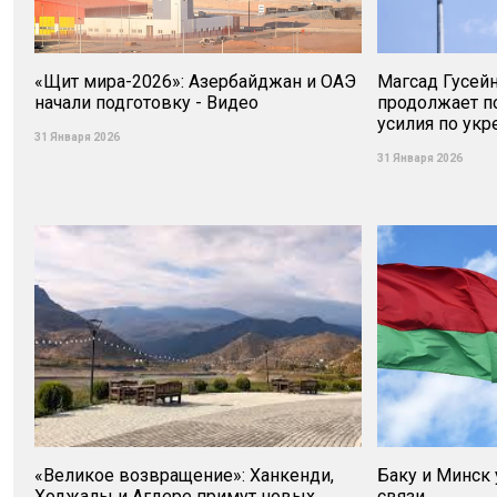
«Щит мира-2026»: Азербайджан и ОАЭ
Магсад Гусей
начали подготовку - Видео
продолжает п
усилия по ук
31 Января 2026
31 Января 2026
«Великое возвращение»: Ханкенди,
Баку и Минск
Ходжалы и Агдере примут новых
связи