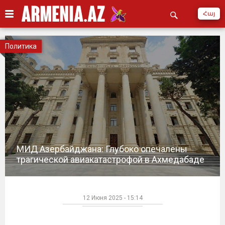
Հայ
Политика
МИД Азербайджана: Глубоко опечалены
трагической авиакатастрофой в Ахмедабаде
12 Июня 2025 - 15:14