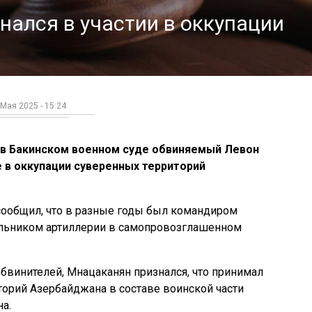
нался в участии в оккупации
 Мая 2025 - 15:24
в Бакинском военном суде обвиняемый Левон
 в оккупации суверенных территорий
ообщил, что в разные годы был командиром
альником артиллерии в самопровозглашенном
бвинителей, Мнацаканян признался, что принимал
торий Азербайджана в составе воинской части
а.