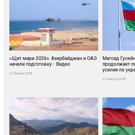
«Щит мира-2026»: Азербайджан и ОАЭ
Магсад Гусей
начали подготовку - Видео
продолжает п
усилия по ук
31 Января 2026
31 Января 2026