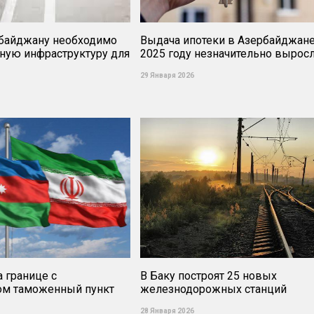
байджану необходимо
Выдача ипотеки в Азербайджане
дную инфраструктуру для
2025 году незначительно вырос
29 Января 2026
а границе с
В Баку построят 25 новых
ом таможенный пункт
железнодорожных станций
28 Января 2026