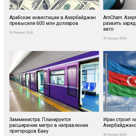
Арабские инвестиции в Азербайджан
AmCham: Азер
превысили 600 млн долларов
развить заря
авто
30 Января 2026
29 Января 2026
Замминистра: Планируется
Иран строит н
расширение метро в направлении
Азербайджан
пригородов Баку
28 Января 2026