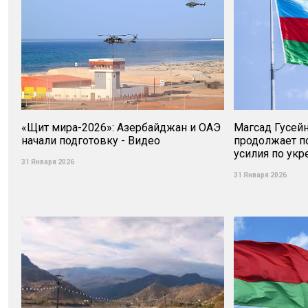
«Щит мира-2026»: Азербайджан и ОАЭ
Магсад Гусей
начали подготовку - Видео
продолжает п
усилия по ук
31 Января 2026
31 Января 2026