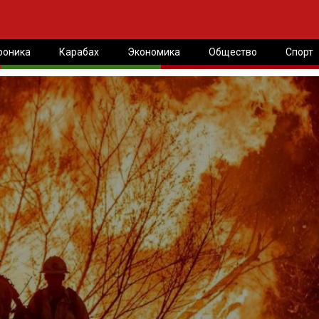
роника
Карабах
Экономика
Общество
Спорт