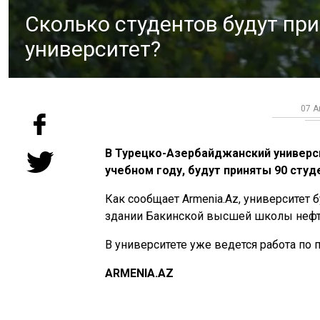
Сколько студентов будут пр
университет?
07 А
В Турецко-Азербайджанский универси
учебном году, будут приняты 90 студ
Как сообщает Armenia.Az, университет 
здании Бакинской высшей школы нефт
В университете уже ведется работа по 
ARMENIA.AZ