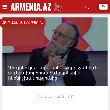
РУ
ՔԱՂԱՔԱԿԱՆՈՒԹՅՈՒՆ
Դուգինը կոչ է արել զրկել Ադրբեջանին և
այլ հետխորհրդային երկրներին
ինքնիշխանությունից
19 Հունվարի 2026 - 13:27