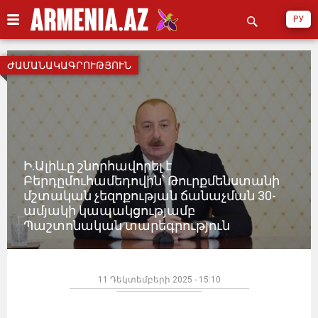
РУ
ԺԱՄԱՆԱԿԱԳՐՈՒԹՅՈՒՆ
Ի.Ալիևը շնորհավորել է
Բերդըմուհամեդովին՝ Թուրքմենստանի
մշտական ​​չեզոքության ճանաչման 30-
ամյակի կապակցությամբ
Պաշտոնական տարեգրություն
11 Դեկտեմբերի 2025 - 15:10