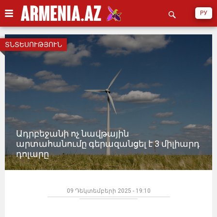
РУ
ՏՆՏԵՍՈՒԹՅՈՒՆ
Ադրբեջանի ոչ նավթային
արտահանումը գերազանցել է 3 միլիարդ
դոլարը
09 Դեկտեմբերի 2025 - 19:10