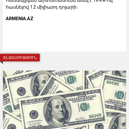
համակցված արտահանումն աճել է 19.4%-ով՝
հասնելով 1.2 միլիարդ դոլարի։
ARMENIA.AZ
ՏՆՏԵՍՈՒԹՅՈՒՆ