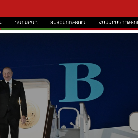
Ն
ՂԱՐԱԲԱՂ
ՏՆՏԵՍՈՒԹՅՈՒՆ
ՀԱՍԱՐԱԿՈՒԹՅՈ