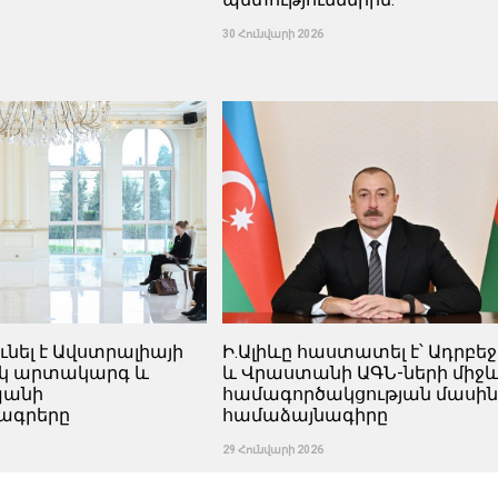
30 Հունվարի 2026
ունել է Ավստրալիայի
Ի.Ալիևը հաստատել է՝ Ադրբե
կ արտակարգ և
և Վրաստանի ԱԳՆ-ների միջ
պանի
համագործակցության մասի
ագրերը
համաձայնագիրը
29 Հունվարի 2026