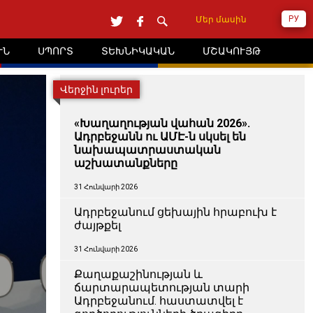
РУ
Մեր մասին
ՒՆ
ՍՊՈՐՏ
ՏԵԽՆԻԿԱԿԱՆ
ՄՇԱԿՈՒՅԹ
Վերջին լուրեր
«Խաղաղության վահան 2026».
Ադրբեջանն ու ԱՄԷ-ն սկսել են
նախապատրաստական ​​
աշխատանքները
31 Հունվարի 2026
Ադրբեջանում ցեխային հրաբուխ է
ժայթքել
31 Հունվարի 2026
Քաղաքաշինության և
ճարտարապետության տարի
Ադրբեջանում. հաստատվել է