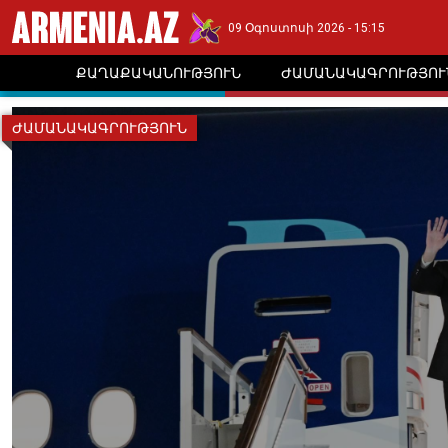
09 Օգոստոսի 2026 - 15:15
ՔԱՂԱՔԱԿԱՆՈՒԹՅՈՒՆ
ԺԱՄԱՆԱԿԱԳՐՈՒԹՅՈՒ
ԺԱՄԱՆԱԿԱԳՐՈՒԹՅՈՒՆ