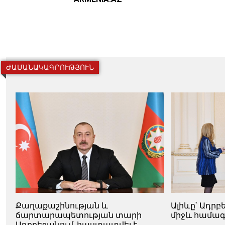
ԺԱՄԱՆԱԿԱԳՐՈՒԹՅՈՒՆ
Քաղաքաշինության և
Ալիևը՝ Ադր
ճարտարապետության տարի
միջև համագ
Ադրբեջանում. հաստատվել է