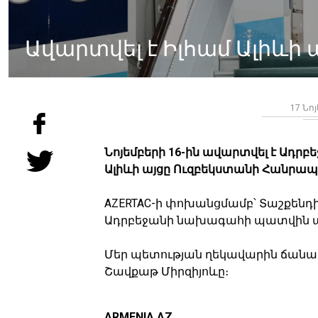
Ավարտվել է Իլհամ Ալիևի
17 Նոյ
Նոյեմբերի 16-ին ավարտվել է Ադ
Ալիևի այցը Ուզբեկստանի Հանրապ
AZERTAC-ի փոխանցմամբ՝ Տաշքենդ
Ադրբեջանի նախագահի պատվին պ
Մեր պետության ղեկավարին ճանա
Շավքաթ Միրզիյոևը։
ARMENIA.AZ