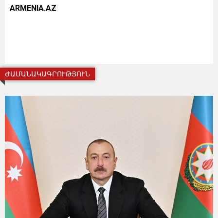
ARMENIA.AZ
ԺԱՄԱՆԱԿԱԳՐՈՒԹՅՈՒՆ