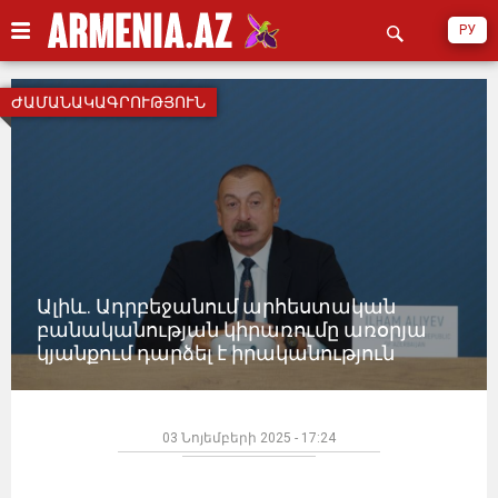
РУ
ԺԱՄԱՆԱԿԱԳՐՈՒԹՅՈՒՆ
Ալիև. Ադրբեջանում արհեստական
բանականության կիրառումը առօրյա
կյանքում դարձել է իրականություն
03 Նոյեմբերի 2025 - 17:24