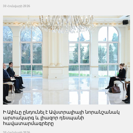
30 Հունվարի 2026
Ի.Ալիևը ընդունել է Ավստրալիայի նորանշանակ
արտակարգ և լիազոր դեսպանի
հավատարմագրերը
30 Հունվարի 2026