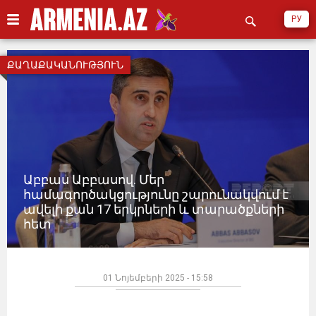
РУ
ՔԱՂԱՔԱԿԱՆՈՒԹՅՈՒՆ
Աբբաս Աբբասով. Մեր
համագործակցությունը շարունակվում է
ավելի քան 17 երկրների և տարածքների
հետ
01 Նոյեմբերի 2025 - 15:58