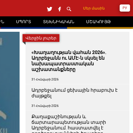
РУ
Մեր մասին
ՒՆ
ՍՊՈՐՏ
ՏԵԽՆԻԿԱԿԱՆ
ՄՇԱԿՈՒՅԹ
Վերջին լուրեր
«Խաղաղության վահան 2026».
Ադրբեջանն ու ԱՄԷ-ն սկսել են
նախապատրաստական ​​
աշխատանքները
31 Հունվարի 2026
Ադրբեջանում ցեխային հրաբուխ է
ժայթքել
31 Հունվարի 2026
Քաղաքաշինության և
ճարտարապետության տարի
Ադրբեջանում. հաստատվել է