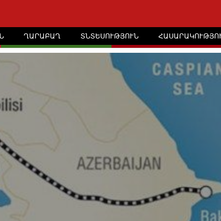
Ն
ՂԱՐԱԲԱՂ
ՏՆՏԵՍՈՒԹՅՈՒՆ
ՀԱՍԱՐԱԿՈՒԹՅՈ