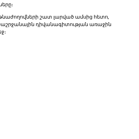
երը։
թնաժողովների շատ լարված ամսից հետո,
ծաշրջանային դիվանագիտության առաջին
եջ։