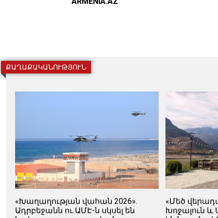
ARMENIA.AZ
ՔԱՂԱՔԱԿԱՆՈՒԹՅՈՒՆ
«Խաղաղության վահան 2026».
«Մեծ վերադ
Ադրբեջանն ու ԱՄԷ-ն սկսել են
Խոջալուն և 