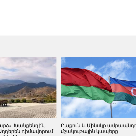
արձ». Խանքենդին,
Բաքուն և Մինսկը ամրապնդո
Աղդերեն դիմավորում
մշակութային կապերը