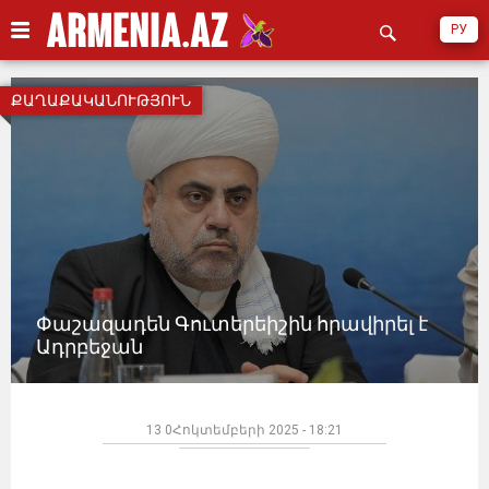
РУ
ՔԱՂԱՔԱԿԱՆՈՒԹՅՈՒՆ
Փաշազադեն Գուտերեիշին հրավիրել է
Ադրբեջան
13 0Հոկտեմբերի 2025 - 18:21