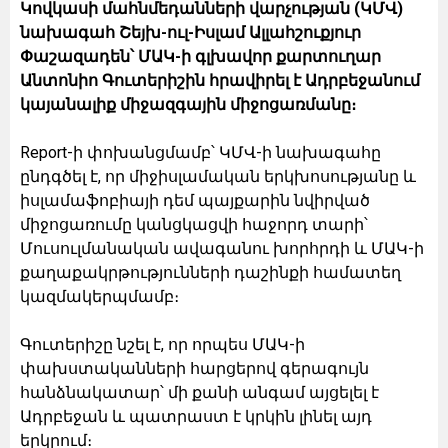
Կովկասի մահնմեդանների վարչության (ԿՄՎ)
նախագահ Շեյխ-ուլ-Իսլամ Ալլահշուքյուր
Փաշազադեն՝ ՄԱԿ-ի գլխավոր քարտուղար
Անտոնիո Գուտերիշին հրավիրել է Ադրբեջանում
կայանալիք միջազգային միջոցառմանը։
Report-ի փոխանցմամբ՝ ԿՄՎ-ի նախագահը
ընդգծել է, որ միջիսլամական երկխոսությանը և
իսլամաֆոբիայի դեմ պայքարին նվիրված
միջոցառումը կանցկացվի հաջորդ տարի՝
Մուսուլմանական ավագանու խորհրդի և ՄԱԿ-ի
քաղաքակրթությունների դաշինքի համատեղ
կազմակերպմամբ։
Գուտերիշը նշել է, որ որպես ՄԱԿ-ի
փախստականների հարցերով գերագույն
հանձնակատար՝ մի քանի անգամ այցելել է
Ադրբեջան և պատրաստ է կրկին լինել այդ
երկրում։