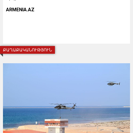
ARMENIA.AZ
ՔԱՂԱՔԱԿԱՆՈՒԹՅՈՒՆ