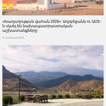
«Խաղաղության վահան 2026». Ադրբեջանն ու ԱՄԷ-
ն սկսել են նախապատրաստական ​​
աշխատանքները
31 Հունվարի 2026