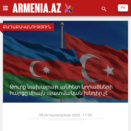
РУ
ՔԱՂԱՔԱԿԱՆՈՒԹՅՈՒՆ
Թուրք նախարար. անհետ կորածների
հարցը միայն պատմական խնդիր չէ
09 0Հոկտեմբերի 2025 - 17:33