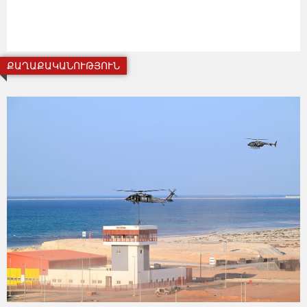
ՔԱՂԱՔԱԿԱՆՈՒԹՅՈՒՆ