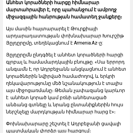
Անհետ կորածների հարցը հիմնարար
մարտահրավեր է, որը պահանջում է ամբողջ
միջազգային հանրության համատեղ ջանքերը։
Այս մասին հայտարարել է Թուրքիայի
արդարադատության փոխնախարար Խուրշիթ
Յըլդըրըմը, տեղեկացնում է Armenia.Az-ը:
Յըլդըրըմն ընդգծել է անհետ կորածների հարցի
գլոբալ և համամարդկային բնույթը. «Սա երրորդ
անգամն է, որ Ադրբեջանն անցկացնում է անհետ
կորածներին նվիրված համաժողով, և երկրի
ղեկավարությունը մեծ նշանակություն է տալիս
այս միջոցառմանը։ Թեման չափազանց կարևոր
է. անհետ կորած կամ բռնի անհետացած
անձանց գտնելը և նրանց ընտանիքներին հույս
ներշնչելը մարդկության հիմնարար հարց է»։
Փոխնախարարը շեշտել է Ադրբեջանի ցավալի
պատմական փորձը այս հարցում։