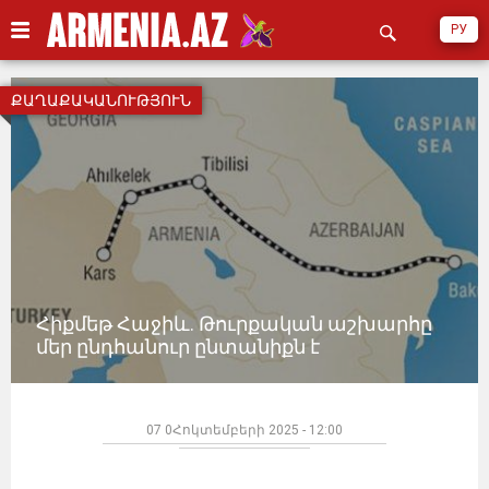
РУ
ՔԱՂԱՔԱԿԱՆՈՒԹՅՈՒՆ
Հիքմեթ Հաջիև. Թուրքական աշխարհը
մեր ընդհանուր ընտանիքն է
07 0Հոկտեմբերի 2025 - 12:00