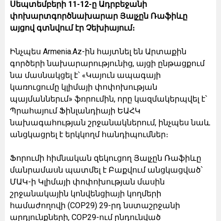
Սեպտեմբերի 11-12-ը Ադրբեջանի
փոխարտգործնախարար Յալչըն Ռաֆիևը
այցով գտնվում էր Չեխիայում։
Ինչպես Armenia.Az-ին հայտնել են Արտաքին
գործերի նախարարությունից, այցի ընթացքում
նա մասնակցել է՝ «Կայուն ապագայի
կառուցումը կլիմայի փոփոխության
պայմաններւմ» ֆորումին, որը կազմակերպվել է՝
Պրահայում Ֆինլանդիայի ԵԱՀԿ
նախագահության շրջանակներում, ինչպես նաև
անցկացրել է երկկողմ հանդիպումներ։
Ֆորումի հիմնական զեկուցող Յալչըն Ռաֆիևը
մանրամասն պատմել է Բաքվում անցկացված՝
ՄԱԿ-ի Կլիմայի փոփոխության մասին
շրջանակային կոնվենցիայի կողմերի
համաժողովի (COP29) 29-րդ նստաշրջանի
արդյունքների, COP29-ում ընդունված