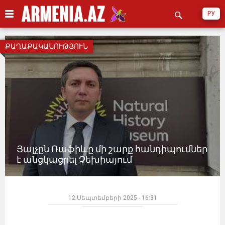
РУ
ՔԱՂԱՔԱԿԱՆՈՒԹՅՈՒՆ
Յալչըն Ռաֆիևը մի շարք հանդիպումներ
է անցկացրել Չեխիայում
12 Սեպտեմբերի 2025 - 16:31