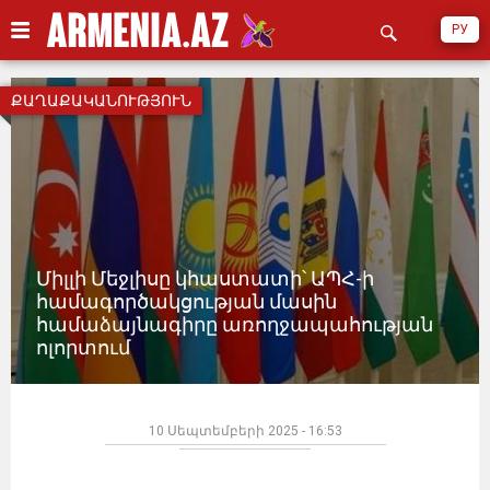
РУ
ՔԱՂԱՔԱԿԱՆՈՒԹՅՈՒՆ
Միլլի Մեջլիսը կհաստատի՝ ԱՊՀ-ի
համագործակցության մասին
համաձայնագիրը առողջապահության
ոլորտում
10 Սեպտեմբերի 2025 - 16:53