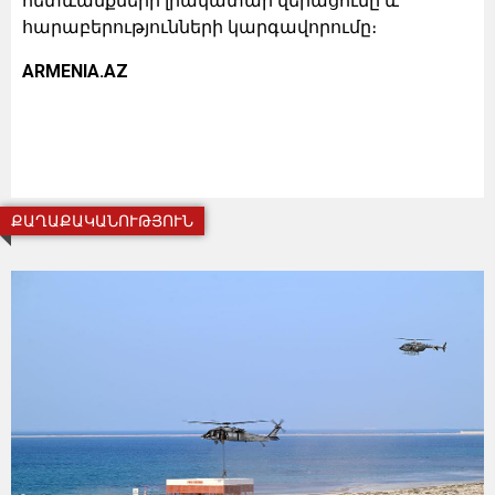
հետևանքների լիակատար վերացումը և
հարաբերությունների կարգավորումը։
ARMENIA.AZ
ՔԱՂԱՔԱԿԱՆՈՒԹՅՈՒՆ