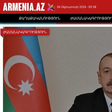
06 Օգոստոսի 2026 - 05:58
ՔԱՂԱՔԱԿԱՆՈՒԹՅՈՒՆ
ԺԱՄԱՆԱԿԱԳՐՈՒԹՅՈՒ
ԺԱՄԱՆԱԿԱԳՐՈՒԹՅՈՒՆ