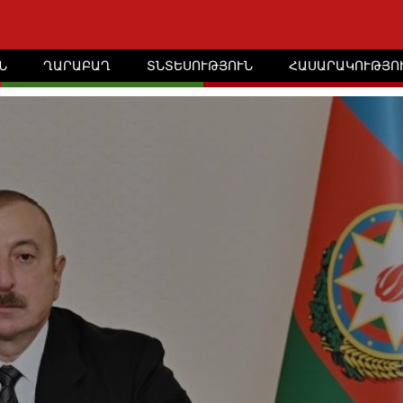
Ն
ՂԱՐԱԲԱՂ
ՏՆՏԵՍՈՒԹՅՈՒՆ
ՀԱՍԱՐԱԿՈՒԹՅՈ