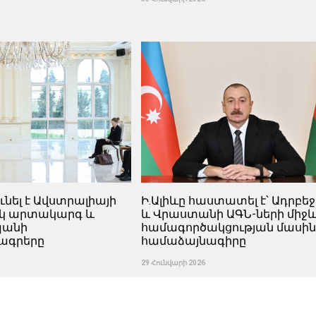
ունել է Ավստրալիայի
Ի.Ալիևը հաստատել է՝ Ադրբե
կ արտակարգ և
և Վրաստանի ԱԳՆ-ների միջ
պանի
համագործակցության մասի
ագրերը
համաձայնագիրը
29 Հունվարի 2026