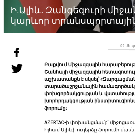
Ի.Ալիև. Զանգեզուրի միջ
կարևոր տրանսպորտային
09 Սեպտ
Բաքվում Միջազգային հարաբերությ
Շանհայի միջազգային հետազոտութ
աշխատանքն է սկսել՝ «Զարգացման
տարածաշրջանային համագործակցո
փոխգործակցության և վստահությ
խորհրդակցության ինստիտուցիոն
ֆորումը։
AZERTAC-ի փոխանցմամբ՝ միջոցառ
Իլհամ Ալիևի ուղերձը ֆորումի մասն