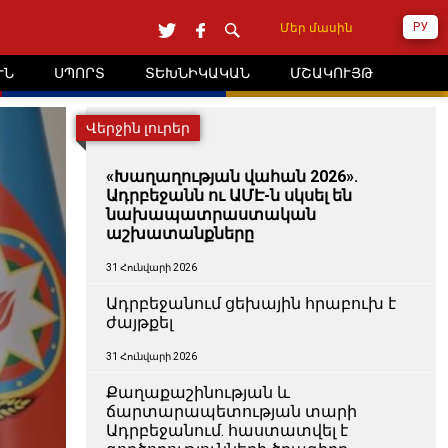
РУ
Մեր մասին
ՒՆ
ՍՊՈՐՏ
ՏԵԽՆԻԿԱԿԱՆ
ՄՇԱԿՈՒՅԹ
Վերջին լուրեր
«Խաղաղության վահան 2026».
Ադրբեջանն ու ԱՄԷ-ն սկսել են
նախապատրաստական ​​
աշխատանքները
31 Հունվարի 2026
Ադրբեջանում ցեխային հրաբուխ է
ժայթքել
31 Հունվարի 2026
Քաղաքաշինության և
ճարտարապետության տարի
Ադրբեջանում. հաստատվել է