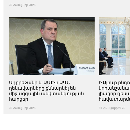
30 Հունվարի 2026
Ադրբեջանի և ԱՄԷ-ի ԱԳՆ
Ի.Ալիևը ընդ
ղեկավարները քննարկել են
նորանշանա
միջազգային անվտանգության
լիազոր դես
հարցեր
հավատարմ
30 Հունվարի 2026
30 Հունվարի 2026