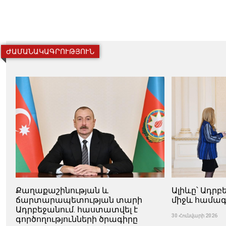
ԺԱՄԱՆԱԿԱԳՐՈՒԹՅՈՒՆ
Քաղաքաշինության և
Ալիևը՝ Ադր
ճարտարապետության տարի
միջև համագ
Ադրբեջանում. հաստատվել է
30 Հունվարի 2026
գործողությունների ծրագիրը