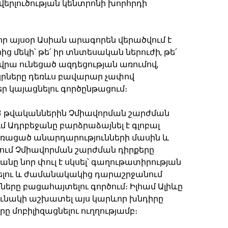
վերլուծության կենտրոնի խորհրդի
է, որ այսօր Ասիան արագորեն վերածվում է
 մեկի՝ թե՛ իր տնտեսական ներուժի, թե՛
րա ունեցած ազդեցության առումով,
րկրները դեռևս բավարար չափով
ր կայացնելու գործընթացում։
023 թվականներին Չմիավորման շարժման
 Ադրբեջանը բարձրաձայնել է գլոբալ
ռացած անարդարությունների մասին և
ում Չմիավորման շարժման դիրքերը
անը նոր փուլ է սկսել՝ գաղութատիրության
ելու և ժամանակակից դարաշրջանում
երը բացահայտելու գործում։ Իլհամ Ալիևը
արունակի աշխատել այս կարևոր խնդիրը
րը մոբիլիզացնելու ուղղությամբ։